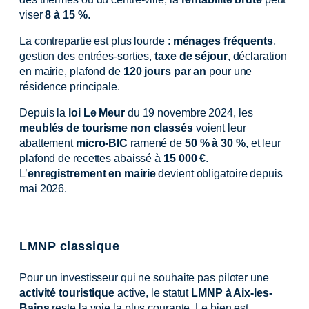
viser
8 à 15 %
.
La contrepartie est plus lourde :
ménages fréquents
,
gestion des entrées-sorties,
taxe de séjour
, déclaration
en mairie, plafond de
120 jours par an
pour une
résidence principale.
Depuis la
loi Le Meur
du 19 novembre 2024, les
meublés de tourisme non classés
voient leur
abattement
micro-BIC
ramené de
50 % à 30 %
, et leur
plafond de recettes abaissé à
15 000 €
.
L’
enregistrement en mairie
devient obligatoire depuis
mai 2026.
LMNP classique
Pour un investisseur qui ne souhaite pas piloter une
activité touristique
active, le statut
LMNP à Aix-les-
Bains
reste la voie la plus courante. Le bien est