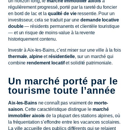
un horizon long, le
marché immobilier aixois
a
régulièrement progressé, porté par la rareté du foncier
en bord de lac et la
qualité de vie
ressentie. Pour un
investisseur, cela se traduit par une
demande locative
double
— résidents permanents et clientèle touristique
— et un risque de moins-value à la revente
historiquement contenu.
Investir à Aix-les-Bains, c’est miser sur une ville à la fois
thermale
,
alpine
et
résidentielle
, sur un marché qui
combine
rendement locatif
et solidité patrimoniale.
Un marché porté par le
tourisme toute l’année
Aix-les-Bains
ne connaît pas vraiment de
morte-
saison
. Cette caractéristique distingue le
marché
immobilier aixois
de la plupart des stations alpines, où
la fréquentation s’effondre entre les vacances scolaires.
La ville accueille des publics différents qui se relaient