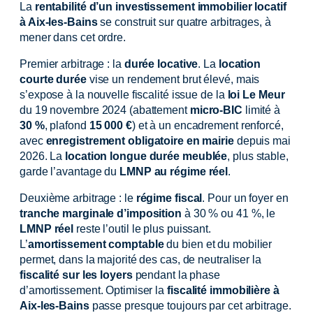
La
rentabilité d’un investissement immobilier locatif
à Aix-les-Bains
se construit sur quatre arbitrages, à
mener dans cet ordre.
Premier arbitrage : la
durée locative
. La
location
courte durée
vise un rendement brut élevé, mais
s’expose à la nouvelle fiscalité issue de la
loi Le Meur
du 19 novembre 2024 (abattement
micro-BIC
limité à
30 %
, plafond
15 000 €
) et à un encadrement renforcé,
avec
enregistrement obligatoire en mairie
depuis mai
2026. La
location longue durée meublée
, plus stable,
garde l’avantage du
LMNP au régime réel
.
Deuxième arbitrage : le
régime fiscal
. Pour un foyer en
tranche marginale d’imposition
à 30 % ou 41 %, le
LMNP réel
reste l’outil le plus puissant.
L’
amortissement comptable
du bien et du mobilier
permet, dans la majorité des cas, de neutraliser la
fiscalité sur les loyers
pendant la phase
d’amortissement. Optimiser la
fiscalité immobilière à
Aix-les-Bains
passe presque toujours par cet arbitrage.