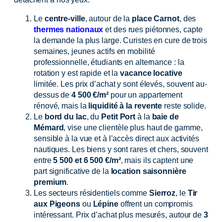
Le
centre-ville
, autour de la
place Carnot
, des
thermes nationaux
et des rues piétonnes, capte
la demande la plus large. Curistes en cure de trois
semaines, jeunes actifs en mobilité
professionnelle, étudiants en alternance : la
rotation y est rapide et la
vacance locative
limitée. Les prix d’achat y sont élevés, souvent au-
dessus de
4 500 €/m²
pour un appartement
rénové, mais la
liquidité à la revente
reste solide.
Le
bord du lac
, du
Petit Port
à la
baie de
Mémard
, vise une clientèle plus haut de gamme,
sensible à la vue et à l’accès direct aux activités
nautiques. Les biens y sont rares et chers, souvent
entre
5 500 et 6 500 €/m²
, mais ils captent une
part significative de la
location saisonnière
premium
.
Les secteurs résidentiels comme
Sierroz
, le
Tir
aux Pigeons
ou
Lépine
offrent un compromis
intéressant. Prix d’achat plus mesurés, autour de
3