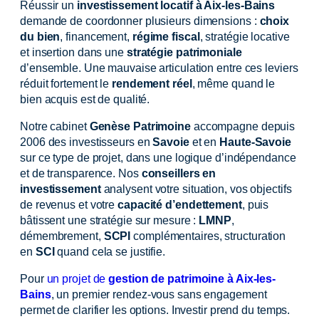
Réussir un
investissement locatif à Aix-les-Bains
demande de coordonner plusieurs dimensions :
choix
du bien
, financement,
régime fiscal
, stratégie locative
et insertion dans une
stratégie patrimoniale
d’ensemble. Une mauvaise articulation entre ces leviers
réduit fortement le
rendement réel
, même quand le
bien acquis est de qualité.
Notre cabinet
Genèse Patrimoine
accompagne depuis
2006 des investisseurs en
Savoie
et en
Haute-Savoie
sur ce type de projet, dans une logique d’indépendance
et de transparence. Nos
conseillers en
investissement
analysent votre situation, vos objectifs
de revenus et votre
capacité d’endettement
, puis
bâtissent une stratégie sur mesure :
LMNP
,
démembrement,
SCPI
complémentaires, structuration
en
SCI
quand cela se justifie.
Pour
un projet de
gestion de patrimoine à Aix-les-
Bains
, un premier rendez-vous sans engagement
permet de clarifier les options. Investir prend du temps.