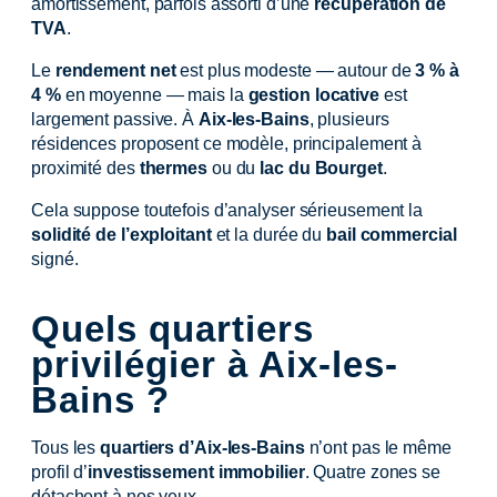
amortissement, parfois assorti d’une
récupération de
TVA
.
Le
rendement net
est plus modeste — autour de
3 % à
4 %
en moyenne — mais la
gestion locative
est
largement passive. À
Aix-les-Bains
, plusieurs
résidences proposent ce modèle, principalement à
proximité des
thermes
ou du
lac du Bourget
.
Cela suppose toutefois d’analyser sérieusement la
solidité de l’exploitant
et la durée du
bail commercial
signé.
Quels quartiers
privilégier à Aix-les-
Bains ?
Tous les
quartiers d’Aix-les-Bains
n’ont pas le même
profil d’
investissement immobilier
. Quatre zones se
détachent à nos yeux.