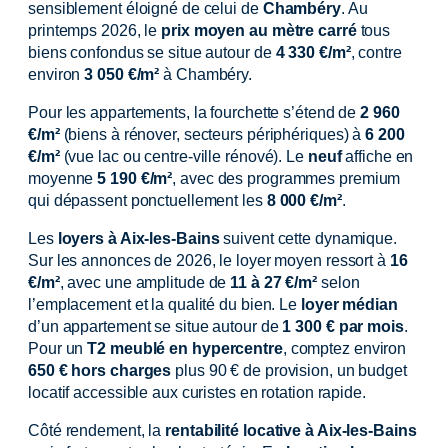
sensiblement éloigné de celui de
Chambéry
. Au
printemps 2026, le
prix moyen au mètre carré
tous
biens confondus se situe autour de
4 330 €/m²
, contre
environ
3 050 €/m²
à Chambéry.
Pour les appartements, la fourchette s’étend de
2 960
€/m²
(biens à rénover, secteurs périphériques) à
6 200
€/m²
(vue lac ou centre-ville rénové). Le
neuf
affiche en
moyenne
5 190 €/m²
, avec des programmes premium
qui dépassent ponctuellement les
8 000 €/m²
.
Les
loyers à Aix-les-Bains
suivent cette dynamique.
Sur les annonces de 2026, le loyer moyen ressort à
16
€/m²
, avec une amplitude de
11 à 27 €/m²
selon
l’emplacement et la qualité du bien. Le
loyer médian
d’un appartement se situe autour de
1 300 € par mois
.
Pour un
T2 meublé en hypercentre
, comptez environ
650 € hors charges
plus 90 € de provision, un budget
locatif accessible aux curistes en rotation rapide.
Côté rendement, la
rentabilité locative à Aix-les-Bains