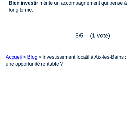
Bien investir
mérite un accompagnement qui pense à
long terme.
5/5 – (1 vote)
Accueil
>
Blog
>
Investissement locatif à Aix-les-Bains :
une opportunité rentable ?
Des experts patrimoine à
votre écoute
Nous vous rappelons immédiatement pour répondre