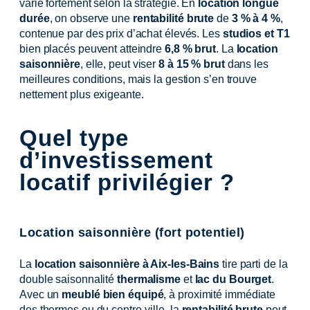
varie fortement selon la stratégie. En
location longue
durée
, on observe une
rentabilité brute
de
3 % à 4 %
,
contenue par des prix d’achat élevés. Les
studios et T1
bien placés peuvent atteindre
6,8 % brut
. La
location
saisonnière
, elle, peut viser
8 à 15 % brut
dans les
meilleures conditions, mais la gestion s’en trouve
nettement plus exigeante.
Quel type
d’investissement
locatif privilégier ?
Location saisonnière (fort potentiel)
La
location saisonnière à Aix-les-Bains
tire parti de la
double saisonnalité
thermalisme
et
lac du Bourget
.
Avec un
meublé bien équipé
, à proximité immédiate
des thermes ou du centre-ville, la
rentabilité brute
peut