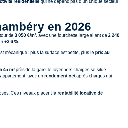
ctivité résidentielle
qui ne dépend pas d’un unique secteur
Chambéry en 2026
tour de
3 050 €/m²
, avec une fourchette large allant de
2 240
ron
+3,6 %
.
st mécanique : plus la surface est petite, plus le
prix au
e 45 m²
près de la gare, le loyer hors charges se situe
 appartement, avec un
rendement net
après charges qui
osés. Ces niveaux placent la
rentabilité locative de