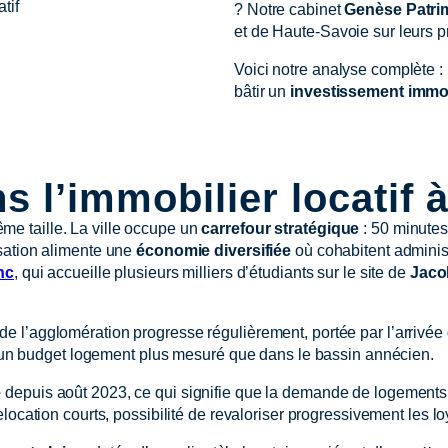
? Notre cabinet
Genèse Patri
et de Haute-Savoie sur leurs p
Voici notre analyse complète :
bâtir un
investissement immob
ns l’immobilier locatif
me taille. La ville occupe un
carrefour stratégique
: 50 minute
isation alimente une
économie diversifiée
où cohabitent administ
nc
, qui accueille plusieurs milliers d’étudiants sur le site de
Jaco
 de l’agglomération progresse régulièrement, portée par l’arrivée
nt un budget logement plus mesuré que dans le bassin annécien.
e
depuis août 2023, ce qui signifie que la demande de logements y
relocation courts, possibilité de revaloriser progressivement les l