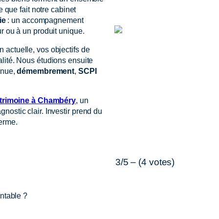
e que fait notre cabinet
ie
: un accompagnement
r ou à un produit unique.
n actuelle, vos objectifs de
calité. Nous étudions ensuite
n nue,
démembrement
,
SCPI
atrimoine à Chambéry
, un
ostic clair. Investir prend du
terme.
3/5 – (4 votes)
entable ?