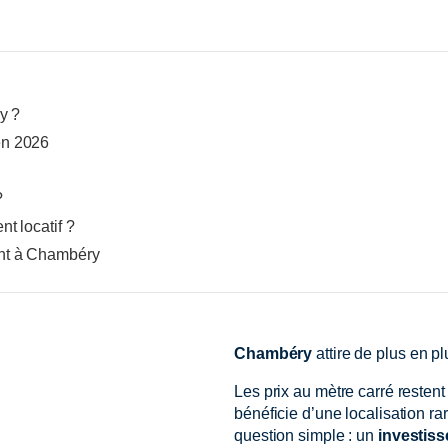
y ?
en 2026
?
t locatif ?
ent à Chambéry
Chambéry
attire de plus en p
Les prix au mètre carré resten
bénéficie d’une localisation ra
question simple : un
investis