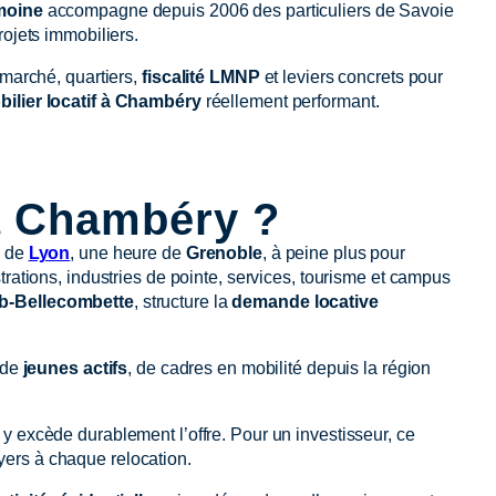
moine
accompagne depuis 2006 des particuliers de Savoie
rojets immobiliers.
 marché, quartiers,
fiscalité LMNP
et leviers concrets pour
ilier locatif à Chambéry
réellement performant.
 à Chambéry ?
s de
Lyon
, une heure de
Grenoble
, à peine plus pour
rations, industries de pointe, services, tourisme et campus
b-Bellecombette
, structure la
demande locative
 de
jeunes actifs
, de cadres en mobilité depuis la région
 excède durablement l’offre. Pour un investisseur, ce
oyers à chaque relocation.