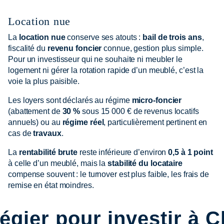
Location nue
La
location nue
conserve ses atouts :
bail de trois ans
,
fiscalité du
revenu foncier
connue, gestion plus simple.
Pour un investisseur qui ne souhaite ni meubler le
logement ni gérer la rotation rapide d’un meublé, c’est la
voie la plus paisible.
Les loyers sont déclarés au régime
micro-foncier
(abattement de
30 %
sous 15 000 € de revenus locatifs
annuels) ou au
régime réel
, particulièrement pertinent en
cas de
travaux
.
La
rentabilité brute
reste inférieure d’environ
0,5 à 1 point
à celle d’un meublé, mais la
stabilité du locataire
compense souvent : le turnover est plus faible, les frais de
remise en état moindres.
légier pour investir à