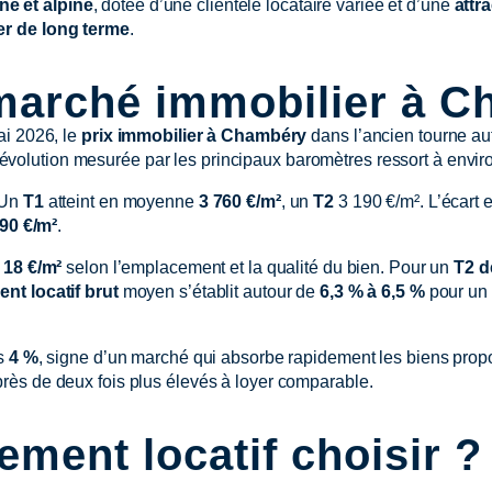
ne et alpine
, dotée d’une clientèle locataire variée et d’une
attra
er de long terme
.
 marché immobilier à 
ai 2026, le
prix immobilier à Chambéry
dans l’ancien tourne au
, l’évolution mesurée par les principaux baromètres ressort à envi
 Un
T1
atteint en moyenne
3 760 €/m²
, un
T2
3 190 €/m². L’écart e
90 €/m²
.
 18 €/m²
selon l’emplacement et la qualité du bien. Pour un
T2 d
nt locatif brut
moyen s’établit autour de
6,3 % à 6,5 %
pour un
us
4 %
, signe d’un marché qui absorbe rapidement les biens prop
 près de deux fois plus élevés à loyer comparable.
ement locatif choisir ?