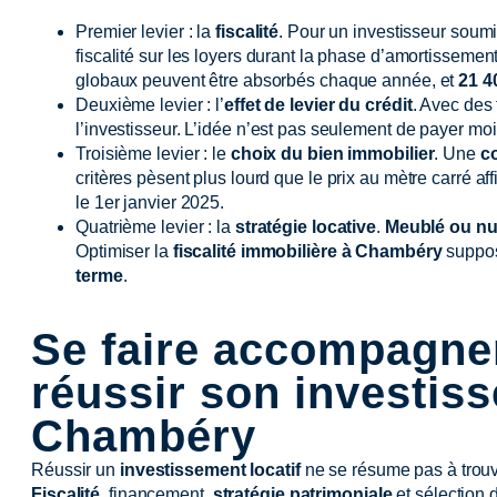
Premier levier : la
fiscalité
. Pour un investisseur soum
fiscalité sur les loyers durant la phase d’amortissemen
globaux peuvent être absorbés chaque année, et
21 4
Deuxième levier : l’
effet de levier du crédit
. Avec des 
l’investisseur. L’idée n’est pas seulement de payer moi
Troisième levier : le
choix du bien immobilier
. Une
c
critères pèsent plus lourd que le prix au mètre carré a
le 1er janvier 2025.
Quatrième levier : la
stratégie locative
.
Meublé ou n
Optimiser la
fiscalité immobilière à Chambéry
suppos
terme
.
Se faire accompagne
réussir son investis
Chambéry
Réussir un
investissement locatif
ne se résume pas à trouv
Fiscalité
, financement,
stratégie patrimoniale
et sélection