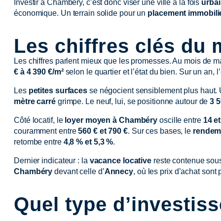
Investir à Chambéry, c’est donc viser une ville à la fois
urbai
économique. Un terrain solide pour un
placement immobili
Les chiffres clés du
Les chiffres parlent mieux que les promesses. Au mois de m
€ à 4 390 €/m²
selon le quartier et l’état du bien. Sur un an
Les
petites surfaces
se négocient sensiblement plus haut.
mètre carré
grimpe. Le neuf, lui, se positionne autour de
3 5
Côté locatif, le
loyer moyen à Chambéry
oscille entre
14 et
couramment entre
560 € et 790 €
. Sur ces bases, le
rendeme
retombe entre
4,8 % et 5,3 %
.
Dernier indicateur : la
vacance locative
reste contenue so
Chambéry
devant celle d’
Annecy
, où les prix d’achat sont
Quel type d’investiss