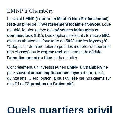
LMNP à Chambéry
Le statut
LMNP
(
Loueur en Meublé Non Professionnel
)
reste un pilier de l’
investissement locatif en Savoie
. Loué
meublé, le bien relève des
bénéfices industriels et
commerciaux
(BIC). Deux options existent : le
micro-BIC
,
avec un abattement forfaitaire de
50 % sur les loyers
(30
% depuis la dernière réforme pour les meublés de tourisme
non classés), ou le
régime réel
, qui permet de déduire
l’
amortissement du bien
et du mobilier.
Concrètement, un investisseur en
LMNP à Chambéry
ne
paie souvent
aucun impôt sur ses loyers
durant dix à
quinze ans. C’est l’option la plus utilisée par nos clients sur
des
T1 et T2 proches de l’université
.
Quels quartiers privi