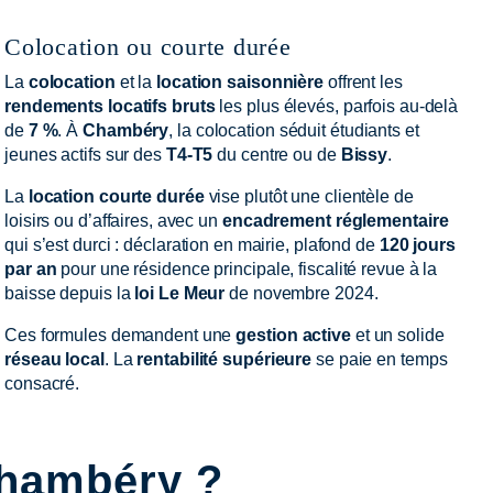
Colocation ou courte durée
La
colocation
et la
location saisonnière
offrent les
rendements locatifs bruts
les plus élevés, parfois au-delà
de
7 %
. À
Chambéry
, la colocation séduit étudiants et
jeunes actifs sur des
T4-T5
du centre ou de
Bissy
.
La
location courte durée
vise plutôt une clientèle de
loisirs ou d’affaires, avec un
encadrement réglementaire
qui s’est durci : déclaration en mairie, plafond de
120 jours
par an
pour une résidence principale, fiscalité revue à la
baisse depuis la
loi Le Meur
de novembre 2024.
Ces formules demandent une
gestion active
et un solide
réseau local
. La
rentabilité supérieure
se paie en temps
consacré.
 Chambéry ?