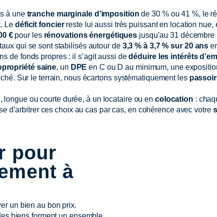
is à une
tranche marginale d’imposition
de 30 % ou 41 %, le 
t. Le
déficit foncier
reste lui aussi très puissant en location nue,
00 €
pour les
rénovations énergétiques
jusqu’au 31 décembre 
taux qui se sont stabilisés autour de
3,3 % à 3,7 % sur 20 ans
en
ns de fonds propres : il s’agit aussi de
déduire les intérêts d’e
opropriété saine
, un
DPE
en C ou D au minimum, une exposition 
ffiché. Sur le terrain, nous écartons systématiquement les
passoir
u
, longue ou courte durée, à un locataire ou en
colocation
: chaq
e d’arbitrer ces choix au cas par cas, en cohérence avec votre
s
r pour
sement à
er un bien au bon prix.
 des biens forment un ensemble