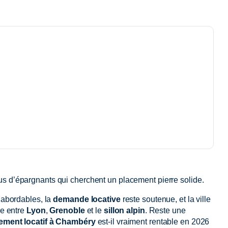
lus d’épargnants qui cherchent un placement pierre solide.
t abordables, la
demande locative
reste soutenue, et la ville
re entre
Lyon
,
Grenoble
et le
sillon alpin
. Reste une
sement locatif à Chambéry
est-il vraiment rentable en 2026