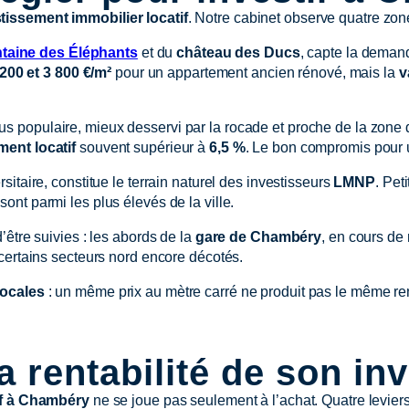
tissement immobilier locatif
. Notre cabinet observe quatre zone
ntaine des Éléphants
et du
château des Ducs
, capte la demande
 200 et 3 800 €/m²
pour un appartement ancien rénové, mais la
v
t. Plus populaire, mieux desservi par la rocade et proche de la zone 
ent locatif
souvent supérieur à
6,5 %
. Le bon compromis pour 
ersitaire, constitue le terrain naturel des investisseurs
LMNP
. Pet
sont parmi les plus élevés de la ville.
’être suivies : les abords de la
gare de Chambéry
, en cours de 
 certains secteurs nord encore décotés.
ocales
: un même prix au mètre carré ne produit pas le même 
rentabilité de son inv
if à Chambéry
ne se joue pas seulement à l’achat. Quatre leviers