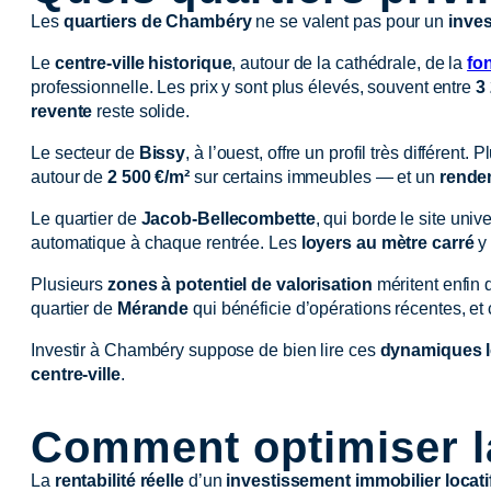
Les
quartiers de Chambéry
ne se valent pas pour un
inves
Le
centre-ville historique
, autour de la cathédrale, de la
fo
professionnelle. Les prix y sont plus élevés, souvent entre
3
revente
reste solide.
Le secteur de
Bissy
, à l’ouest, offre un profil très différen
autour de
2 500 €/m²
sur certains immeubles — et un
rendem
Le quartier de
Jacob-Bellecombette
, qui borde le site univ
automatique à chaque rentrée. Les
loyers au mètre carré
y 
Plusieurs
zones à potentiel de valorisation
méritent enfin d
quartier de
Mérande
qui bénéficie d’opérations récentes, et
Investir à Chambéry suppose de bien lire ces
dynamiques l
centre-ville
.
Comment optimiser la 
La
rentabilité réelle
d’un
investissement immobilier locat