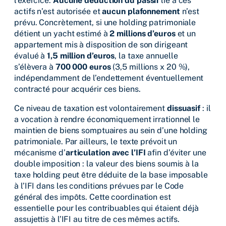
l’exercice.
Aucune déduction du passif
lié à ces
actifs n’est autorisée et
aucun plafonnement
n’est
prévu. Concrètement, si une holding patrimoniale
détient un yacht estimé à
2 millions d’euros
et un
appartement mis à disposition de son dirigeant
évalué à
1,5 million d’euros
, la taxe annuelle
s’élèvera à
700 000 euros
(3,5 millions x 20 %),
indépendamment de l’endettement éventuellement
contracté pour acquérir ces biens.
Ce niveau de taxation est volontairement
dissuasif
: il
a vocation à rendre économiquement irrationnel le
maintien de biens somptuaires au sein d’une holding
patrimoniale. Par ailleurs, le texte prévoit un
mécanisme d’
articulation avec l’IFI
afin d’éviter une
double imposition : la valeur des biens soumis à la
taxe holding peut être déduite de la base imposable
à l’IFI dans les conditions prévues par le Code
général des impôts. Cette coordination est
essentielle pour les contribuables qui étaient déjà
assujettis à l’IFI au titre de ces mêmes actifs.