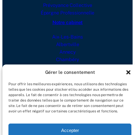
Prévoyance Collective
Épargne Professionnelle
Notre cabinet
Aix-Les-Bains
Albertville
Annecy
Chambéry
Lyon
Gérer le consentement
Blog
Pour offrir les meilleures expériences, nous utilisons des technologies
telles que les cookies pour stocker et/ou accéder aux informations des
Actualités
appareils. Le fait de consentir à ces technologies nous permettra de
traiter des données telles que le comportement de navigation sur ce
site. Le fait de ne pas consentir ou de retirer son consentement peut
avoir un effet négatif sur certaines caractéristiques et fonctions.
Accepter