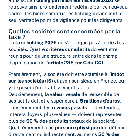
abusifs. La
holding patrimoniale fiscalité 2026
se
retrouve ainsi profondément redéfinie par ce nouveau
cadre : les biens somptuaires holding deviennent le
seul véritable point de vigilance pour les dirigeants.
Quelles sociétés sont concernées par la
taxe ?
La
taxe holding 2026
ne s’applique pas à toutes les
sociétés. Quatre
critères cumulatifs
doivent être
réunis pour qu’une structure entre dans le champ
d’application de l’
article 235 ter C du CGI
.
Premièrement, la société doit être soumise à l’
impôt
sur les sociétés (IS)
et avoir son siège en France, ou
y disposer d’un établissement stable.
Deuxièmement, la
valeur vénale
de l’ensemble de
ses actifs doit être supérieure à
5 millions d’euros
.
Troisièmement, les
revenus passifs
— dividendes,
intérêts, loyers, plus-values — doivent représenter
plus de
50 % des produits totaux
de la société.
Quatrièmement, une
personne physique
doit détenir,
directement ou indirectement, au moins
50 % des