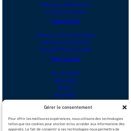
Assurance Dépendance
Frontaliers Suisses
Professionnel
Prévoyance Professionnelle
Prévoyance Collective
Épargne Professionnelle
Notre cabinet
Aix-Les-Bains
Albertville
Annecy
Chambéry
Lyon
Gérer le consentement
Blog
Pour offrir les meilleures expériences, nous utilisons des technologies
telles que les cookies pour stocker et/ou accéder aux informations des
Actualités
appareils. Le fait de consentir à ces technologies nous permettra de